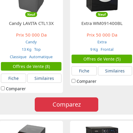
Neuf
Neuf
Candy LAVITA CTL13X
Extra WM091400BL
Prix
50 000 Da
Prix
50 000 Da
Candy
Extra
13 Kg
Top
9 Kg
Frontal
Classique
Automatique
Offres de Vente (5)
Offres de Vente (8)
Fiche
Similaires
Fiche
Similaires
Comparer
Comparer
Comparez