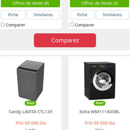
Offres de Vente (8)
Offres de Vente (3)
Fiche
Similaires
Fiche
Similaires
Comparer
Comparer
Comparez
Neuf
Neuf
Candy LAVITA CTL13X
Extra WM111400BL
Prix
50 000 Da
Prix
50 000 Da
Candy
Extra