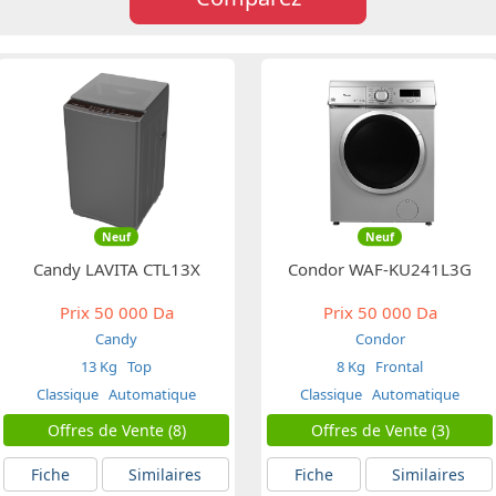
Neuf
Neuf
Candy LAVITA CTL13X
Condor WAF-KU241L3G
Prix
50 000 Da
Prix
50 000 Da
Candy
Condor
13 Kg
Top
8 Kg
Frontal
Classique
Automatique
Classique
Automatique
Offres de Vente (8)
Offres de Vente (3)
Fiche
Similaires
Fiche
Similaires