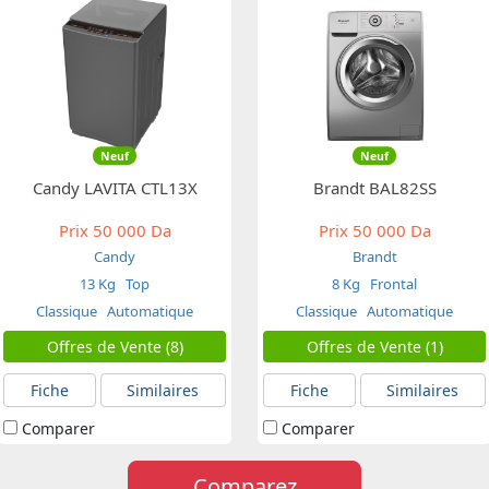
Neuf
Neuf
Candy LAVITA CTL13X
Brandt BAL82SS
Prix
50 000 Da
Prix
50 000 Da
Candy
Brandt
13 Kg
Top
8 Kg
Frontal
Classique
Automatique
Classique
Automatique
Offres de Vente (8)
Offres de Vente (1)
Fiche
Similaires
Fiche
Similaires
Comparer
Comparer
Comparez