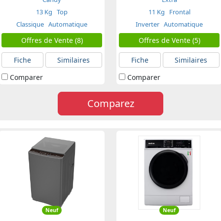
13 Kg
Top
11 Kg
Frontal
Classique
Automatique
Inverter
Automatique
Offres de Vente (8)
Offres de Vente (5)
Fiche
Similaires
Fiche
Similaires
Comparer
Comparer
Comparez
Neuf
Neuf