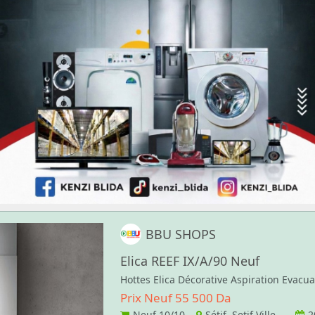
BBU SHOPS
Elica REEF IX/A/90 Neuf
Hottes Elica Décorative Aspiration Evacu
Prix Neuf 55 500 Da
Neuf
10/10
Sétif Setif Ville
2