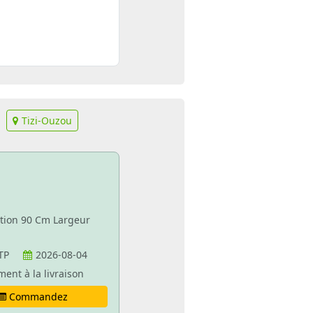
Tizi-Ouzou
ation 90 Cm Largeur
NTP
2026-08-04
ment à la livraison
Commandez