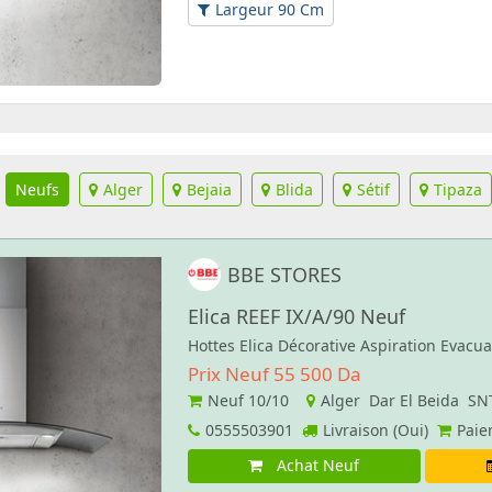
Largeur 90 Cm
Neufs
Alger
Bejaia
Blida
Sétif
Tipaza
BBE STORES
Elica REEF IX/A/90 Neuf
Hottes Elica Décorative Aspiration Evacu
Prix Neuf 55 500 Da
Neuf
10/10
Alger Dar El Beida S
0555503901
Livraison (Oui)
Paie
Achat Neuf