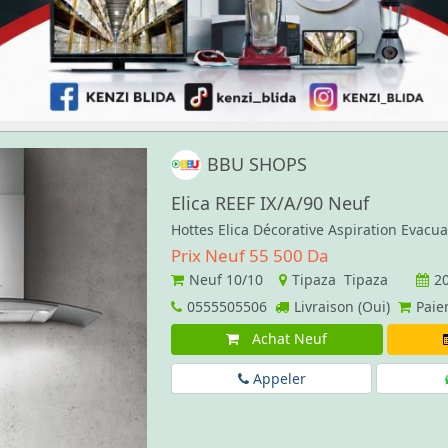
BBU SHOPS
Elica REEF IX/A/90 Neuf
Hottes Elica Décorative Aspiration Evacu
Prix Neuf 55 500 Da
Neuf
10/10
Tipaza Tipaza
2
0555505506
Livraison (Oui)
Paie
Achat Neuf
Appeler