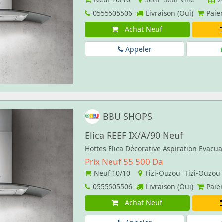
0555505506
Livraison (Oui)
Paie
Achat Neuf
Appeler
BBU SHOPS
Elica REEF IX/A/90 Neuf
Hottes Elica Décorative Aspiration Evacu
Prix Neuf 55 500 Da
Neuf
10/10
Tizi-Ouzou Tizi-Ouzou
0555505506
Livraison (Oui)
Paie
Achat Neuf