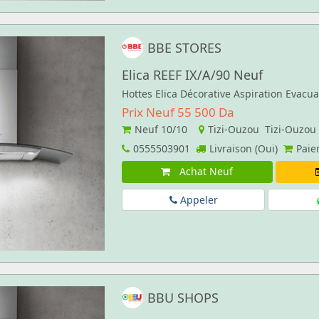
BBE STORES
Elica REEF IX/A/90 Neuf
Hottes Elica Décorative Aspiration Evacu
Prix Neuf 55 500 Da
Neuf
10/10
Tizi-Ouzou Tizi-Ouzou
0555503901
Livraison (Oui)
Paie
Achat Neuf
Appeler
BBU SHOPS