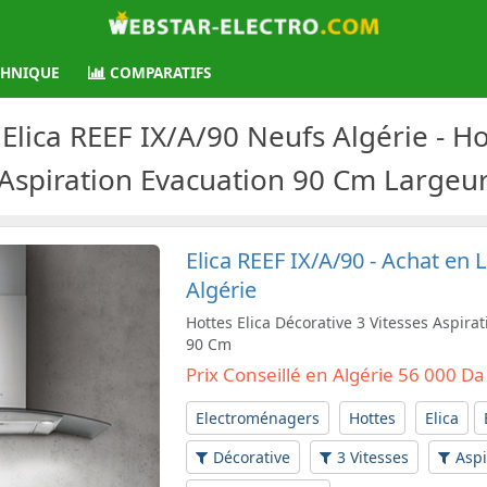
CHNIQUE
COMPARATIFS
 Elica REEF IX/A/90 Neufs Algérie - Ho
Aspiration Evacuation 90 Cm Largeu
Elica REEF IX/A/90 - Achat en L
Algérie
Hottes Elica Décorative 3 Vitesses Aspira
90 Cm
Prix Conseillé en Algérie 56 000 Da
Electroménagers
Hottes
Elica
Décorative
3 Vitesses
Aspi