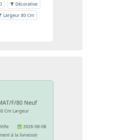
0
Décorative
Largeur 80 Cm
MAT/F/80 Neuf
 80 Cm Largeur
 Ville
2026-08-08
ment à la livraison