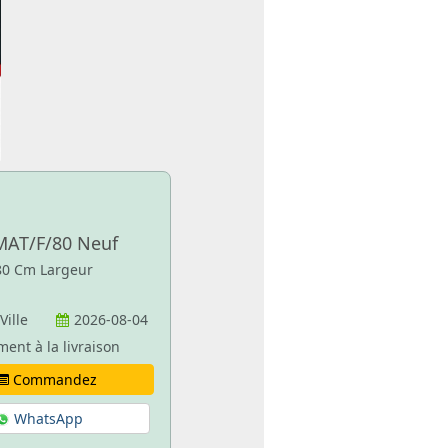
MAT/F/80 Neuf
 80 Cm Largeur
 Ville
2026-08-04
ment à la livraison
Commandez
WhatsApp