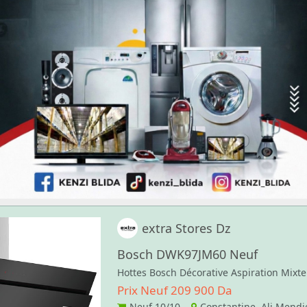
extra Stores Dz
Bosch DWK97JM60 Neuf
Hottes Bosch Décorative Aspiration Mixt
Prix Neuf 209 900 Da
Neuf
10/10
Constantine Ali Mendje