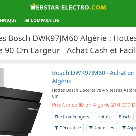
CHNIQUE
COMPARATIFS
tes Bosch DWK97JM60 Algérie : Hotte
e 90 Cm Largeur - Achat Cash et Faci
Bosch DWK97JM60 - Achat en L
Algérie
Hottes Bosch Décorative 4 Vitesses Aspir
Cm
Prix Conseillé en Algérie 210 000 
Electroménagers
Hottes
Bosch
Décorative
4 Vitesses
Aspi