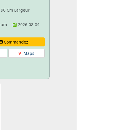
e 90 Cm Largeur
nium
2026-08-04
Commandez
Maps