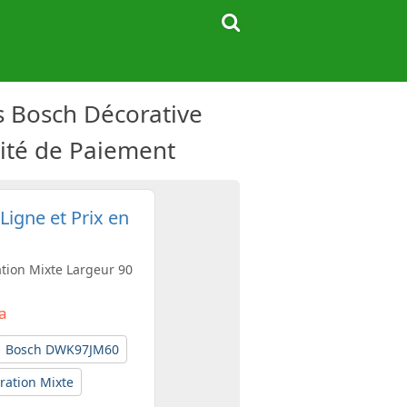
s Bosch Décorative
lité de Paiement
igne et Prix en
ation Mixte Largeur 90
Da
Bosch DWK97JM60
ration Mixte