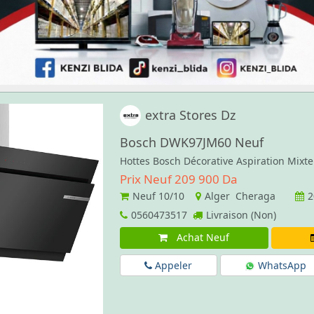
extra Stores Dz
Bosch DWK97JM60 Neuf
Hottes Bosch Décorative Aspiration Mixt
Prix Neuf 209 900 Da
Neuf
10/10
Alger Cheraga
2
0560473517
Livraison (Non)
Achat Neuf
Appeler
WhatsApp