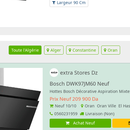
Largeur 90 Cm
Toute l'Algérie
Alger
Constantine
Oran
extra Stores Dz
Bosch DWK97JM60 Neuf
Hottes Bosch Décorative Aspiration Mixt
Prix Neuf 209 900 Da
Neuf
10/10
Oran Oran Ville El Ha
0560231959
Livraison (Non)
Achat Neuf