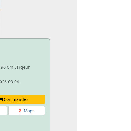
e 90 Cm Largeur
026-08-04
Commandez
Maps