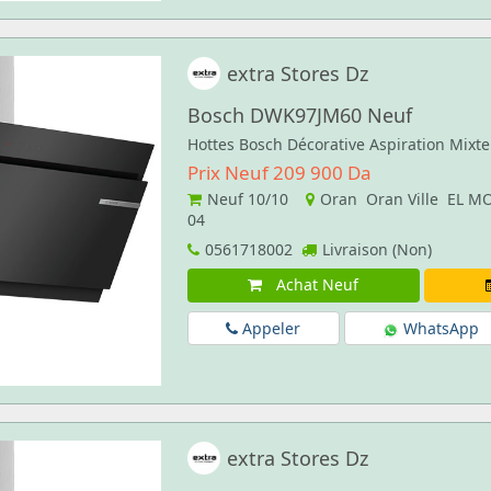
extra Stores Dz
Bosch DWK97JM60 Neuf
Hottes Bosch Décorative Aspiration Mixt
Prix Neuf 209 900 Da
Neuf
10/10
Oran Oran Ville EL 
04
0561718002
Livraison (Non)
Achat Neuf
Appeler
WhatsApp
extra Stores Dz