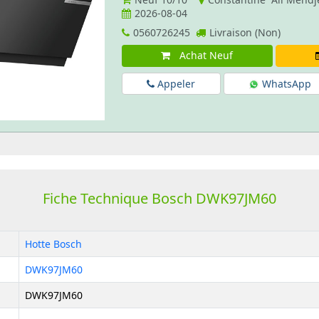
2026-08-04
0560726245
Livraison (Non)
Achat Neuf
Appeler
WhatsApp
Fiche Technique Bosch DWK97JM60
Hotte Bosch
DWK97JM60
DWK97JM60