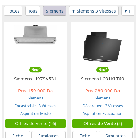
Hottes
Tous
Siemens
Siemens 3 Vitesses
Filt
Neuf
Neuf
Siemens LI97SA531
Siemens LC91KLT60
Prix
159 000 Da
Prix
280 000 Da
Siemens
Siemens
Encastrable
3 Vitesses
Décorative
3 Vitesses
Aspiration Mixte
Aspiration Evacuation
Offres de Vente (16)
Offres de Vente (5)
Fiche
Similaires
Fiche
Similaires