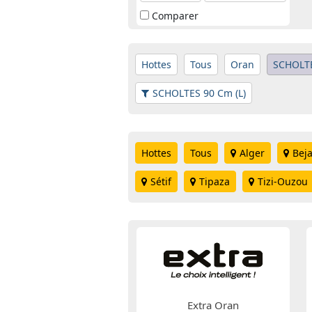
Comparer
Hottes
Tous
Oran
SCHOLT
SCHOLTES 90 Cm (L)
Hottes
Tous
Alger
Beja
Sétif
Tipaza
Tizi-Ouzou
Extra Oran