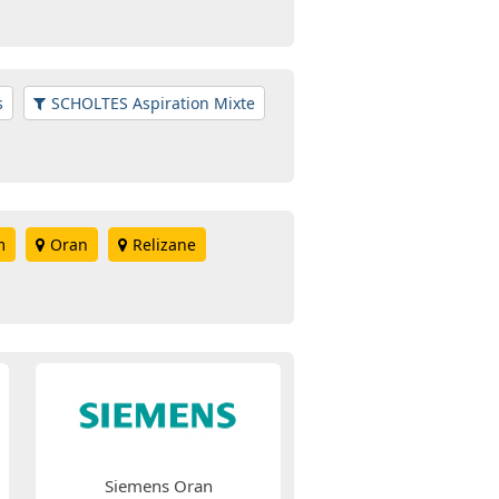
s
SCHOLTES Aspiration Mixte
m
Oran
Relizane
Siemens Oran