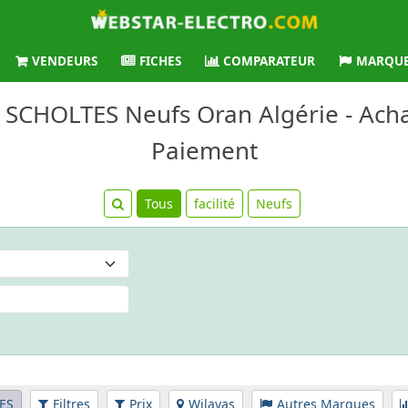
VENDEURS
FICHES
COMPARATEUR
MARQU
s SCHOLTES Neufs Oran Algérie - Achat
Paiement
Tous
facilité
Neufs
ES
Filtres
Prix
Wilayas
Autres Marques