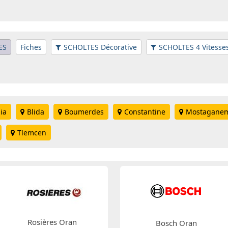
ES
Fiches
SCHOLTES Décorative
SCHOLTES 4 Vitesse
ia
Blida
Boumerdes
Constantine
Mostagane
Tlemcen
Rosières Oran
Bosch Oran