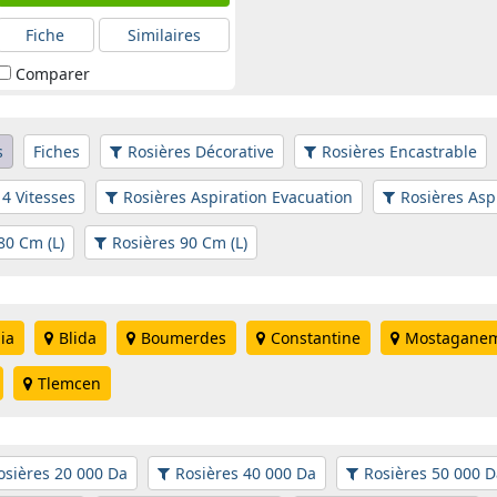
Fiche
Similaires
Comparer
s
Fiches
Rosières Décorative
Rosières Encastrable
 4 Vitesses
Rosières Aspiration Evacuation
Rosières Asp
80 Cm (L)
Rosières 90 Cm (L)
ia
Blida
Boumerdes
Constantine
Mostagane
Tlemcen
osières 20 000 Da
Rosières 40 000 Da
Rosières 50 000 D