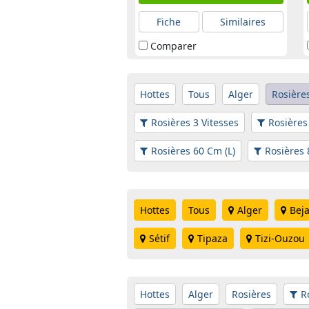
Fiche
Similaires
Comparer
Hottes
Tous
Alger
Rosière
Rosières 3 Vitesses
Rosières
Rosières 60 Cm (L)
Rosières 
Hottes
Tous
Alger
Beja
Sétif
Tipaza
Tizi-Ouzou
Hottes
Alger
Rosières
R