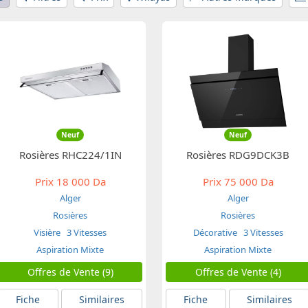
Neuf
Neuf
Rosières RHC224/1IN
Rosières RDG9DCK3B
Prix
18 000 Da
Prix
75 000 Da
Alger
Alger
Rosières
Rosières
Visière
3 Vitesses
Décorative
3 Vitesses
Aspiration Mixte
Aspiration Mixte
Offres de Vente (9)
Offres de Vente (4)
Fiche
Similaires
Fiche
Similaires