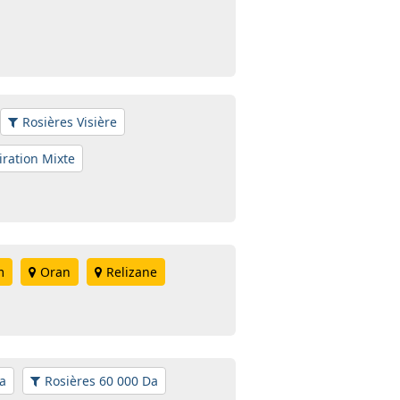
Rosières Visière
iration Mixte
m
Oran
Relizane
a
Rosières 60 000 Da