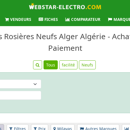
VENDEURS
FICHES
COMPARATEUR
MARQU
s Rosières Neufs Alger Algérie - Achat
Paiement
Tous
facilité
Neufs
s
Filtres
Prix
Wilayas
Autres Marques