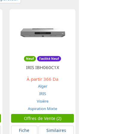
Neuf
Facilité Neuf
IRIS IBH060C1X
À partir
366 Da
Alger
IRIS
Visière
Aspiration Mixte
Offres de Vente (2)
Fiche
Similaires