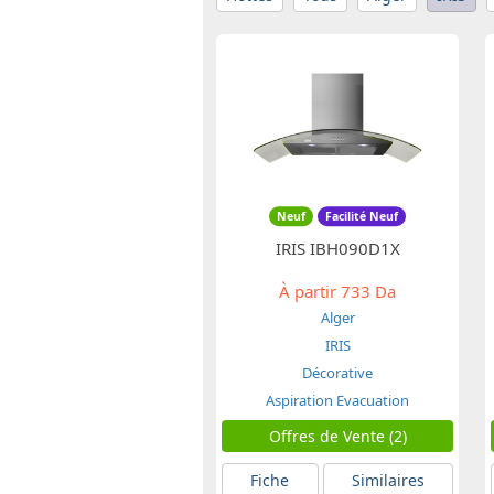
Neuf
Facilité Neuf
IRIS IBH090D1X
À partir
733 Da
Alger
IRIS
Décorative
Aspiration Evacuation
Offres de Vente (2)
Fiche
Similaires