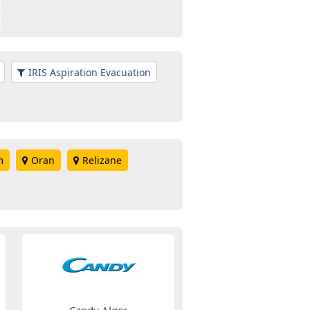
IRIS Aspiration Evacuation
m
Oran
Relizane