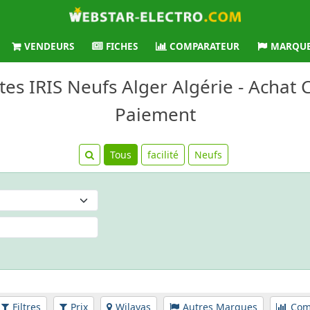
VENDEURS
FICHES
COMPARATEUR
MARQU
tes IRIS Neufs Alger Algérie - Achat C
Paiement
Tous
facilité
Neufs
Filtres
Prix
Wilayas
Autres Marques
Com