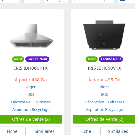
Neuf
Facilité Neuf
Neuf
Facilité Neuf
IRIS IBH060P1X
IRIS IBH060V1X
À partir
488 Da
À partir
495 Da
Alger
Alger
IRIS
IRIS
Décorative
3 Vitesses
Décorative
3 Vitesses
Aspiration Recyclage
Aspiration Recyclage
Offres de Vente (2)
Offres de Vente (2)
Fiche
Similaires
Fiche
Similaires