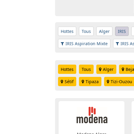
Hottes
Tous
Alger
IRIS
IRIS Aspiration Mixte
IRIS A
Hottes
Tous
Alger
Beja
Sétif
Tipaza
Tizi-Ouzou