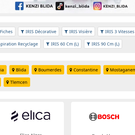
Fiches
IRIS Décorative
IRIS Visière
IRIS 3 Vitesses
spiration Recyclage
IRIS 60 Cm (L)
IRIS 90 Cm (L)
ia
Blida
Boumerdes
Constantine
Mostagane
Tlemcen