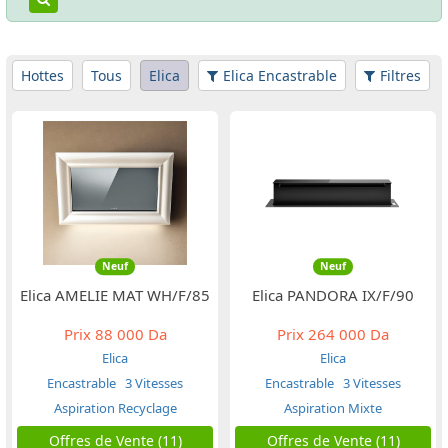
Hottes
Tous
Elica
Elica Encastrable
Filtres
Neuf
Neuf
Elica AMELIE MAT WH/F/85
Elica PANDORA IX/F/90
Prix
88 000 Da
Prix
264 000 Da
Elica
Elica
Encastrable
3 Vitesses
Encastrable
3 Vitesses
Aspiration Recyclage
Aspiration Mixte
Offres de Vente (11)
Offres de Vente (11)