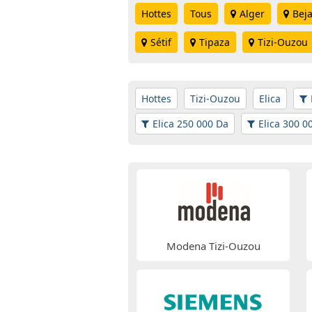
Hottes
Tous
Alger
Beja
Sétif
Tipaza
Tizi-Ouzou
Hottes
Tizi-Ouzou
Elica
Elica 250 000 Da
Elica 300 0
Modena Tizi-Ouzou