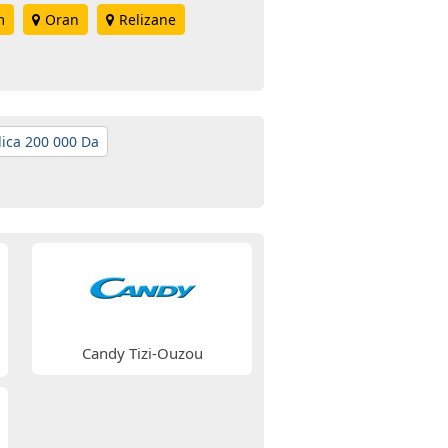
m
Oran
Relizane
lica 200 000 Da
Candy Tizi-Ouzou