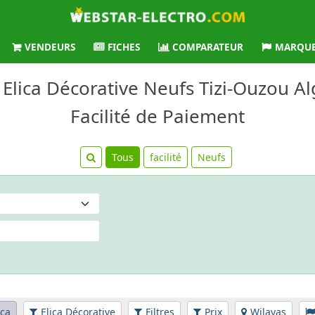
VENDEURS
FICHES
COMPARATEUR
MARQU
 Elica Décorative Neufs Tizi-Ouzou Al
Facilité de Paiement
Tous
facilité
Neufs
ica
Elica Décorative
Filtres
Prix
Wilayas