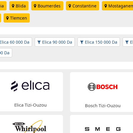
ia
Blida
Boumerdes
Constantine
Mostagane
Tlemcen
Elica 60 000 Da
Elica 90 000 Da
Elica 150 000 Da
E
00 Da
Elica Tizi-Ouzou
Bosch Tizi-Ouzou