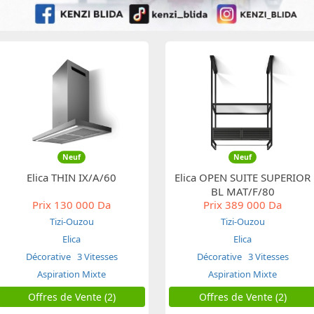
Neuf
Neuf
Elica THIN IX/A/60
Elica OPEN SUITE SUPERIOR
BL MAT/F/80
Prix
130 000 Da
Prix
389 000 Da
Tizi-Ouzou
Tizi-Ouzou
Elica
Elica
Décorative
3 Vitesses
Décorative
3 Vitesses
Aspiration Mixte
Aspiration Mixte
Offres de Vente (2)
Offres de Vente (2)