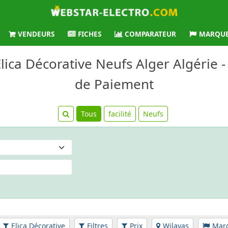
VENDEURS
FICHES
COMPARATEUR
MARQU
lica Décorative Neufs Alger Algérie -
de Paiement
Tous
facilité
Neufs
Elica Décorative
Filtres
Prix
Wilayas
Mar