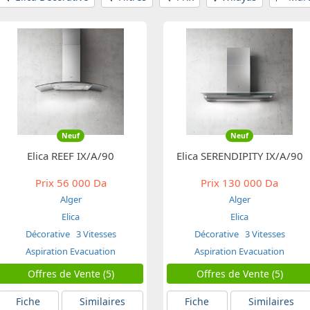
Neuf
Neuf
Elica REEF IX/A/90
Elica SERENDIPITY IX/A/90
Prix
56 000 Da
Prix
130 000 Da
Alger
Alger
Elica
Elica
Décorative
3 Vitesses
Décorative
3 Vitesses
Aspiration Evacuation
Aspiration Evacuation
Offres de Vente (5)
Offres de Vente (5)
Fiche
Similaires
Fiche
Similaires