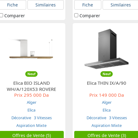
Fiche
Similaires
Fiche
Similaires
Comparer
Comparer
Neuf
Neuf
Elica BIO ISLAND
Elica THIN IX/A/90
WH/A/120X53 ROVERE
Prix
295 000 Da
Prix
149 000 Da
Alger
Alger
Elica
Elica
Décorative
3 Vitesses
Décorative
3 Vitesses
Aspiration Mixte
Aspiration Mixte
Offres de Vente (5)
Offres de Vente (3)