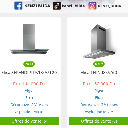
Neuf
Neuf
Elica SERENDIPITY/IX/A/120
Elica THIN IX/A/60
Prix
144 000 Da
Prix
130 000 Da
Alger
Alger
Elica
Elica
Décorative
3 Vitesses
Décorative
3 Vitesses
Aspiration Mixte
Aspiration Mixte
Offres de Vente (5)
Offres de Vente (5)