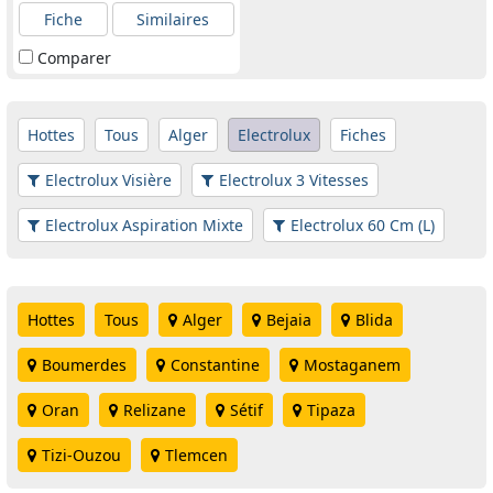
Fiche
Similaires
Comparer
Hottes
Tous
Alger
Electrolux
Fiches
Electrolux Visière
Electrolux 3 Vitesses
Electrolux Aspiration Mixte
Electrolux 60 Cm (L)
Hottes
Tous
Alger
Bejaia
Blida
Boumerdes
Constantine
Mostaganem
Oran
Relizane
Sétif
Tipaza
Tizi-Ouzou
Tlemcen