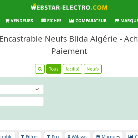
VENDEURS
FICHES
COMPARATEUR
MARQU
Encastrable Neufs Blida Algérie - Ach
Paiement
Tous
facilité
Neufs
trable
Filtres
Prix
Wilayas
Marques
C