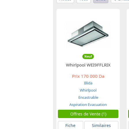
Neuf
Whirlpool WEI9FFLRIX
Prix
170 000 Da
Blida
Whirlpool
Encastrable
Aspiration Evacuation
Offres de Vente (1)
Fiche
Similaires