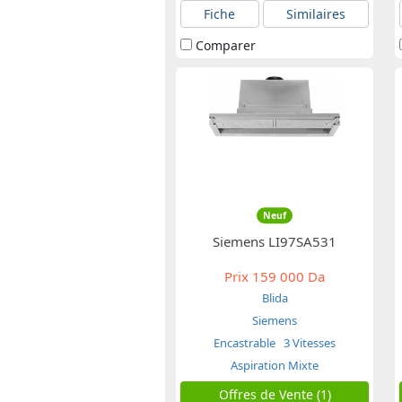
Fiche
Similaires
Comparer
Neuf
Siemens LI97SA531
Prix
159 000 Da
Blida
Siemens
Encastrable
3 Vitesses
Aspiration Mixte
Offres de Vente (1)