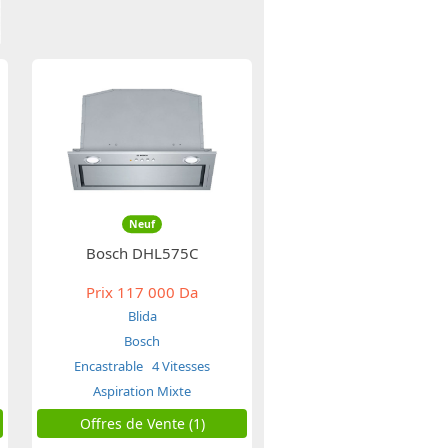
Neuf
Bosch DHL575C
Prix
117 000 Da
Blida
Bosch
Encastrable
4 Vitesses
Aspiration Mixte
Offres de Vente (1)