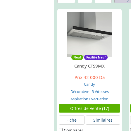
Neuf
Facilité Neuf
Candy CTS9MX
Prix
42 000 Da
Candy
Décorative
3 Vitesses
Aspiration Evacuation
Offres de Vente (17)
Fiche
Similaires
Comparer