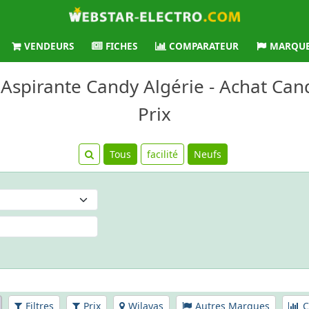
VENDEURS
FICHES
COMPARATEUR
MARQU
s Aspirante Candy Algérie - Achat Can
Prix
Tous
facilité
Neufs
Filtres
Prix
Wilayas
Autres Marques
C