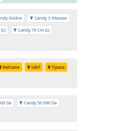
ndy Visière
Candy 3 Vitesses
(L)
Candy 70 Cm (L)
Relizane
Sétif
Tipaza
000 Da
Candy 50 000 Da