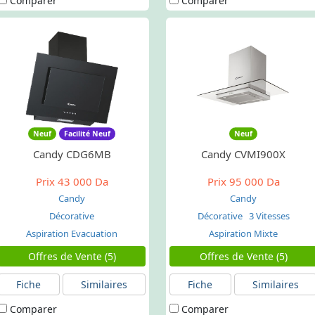
Comparer
Comparer
Neuf
Facilité Neuf
Neuf
Candy CDG6MB
Candy CVMI900X
Prix
43 000 Da
Prix
95 000 Da
Candy
Candy
Décorative
Décorative
3 Vitesses
Aspiration Evacuation
Aspiration Mixte
Offres de Vente (5)
Offres de Vente (5)
Fiche
Similaires
Fiche
Similaires
Comparer
Comparer