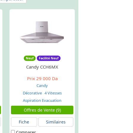
Neuf
Facilité Neuf
Candy CCH6MX
Prix
29 000 Da
Candy
Décorative
4 Vitesses
Aspiration Evacuation
Offres de Vente (9)
Fiche
Similaires
Comparer