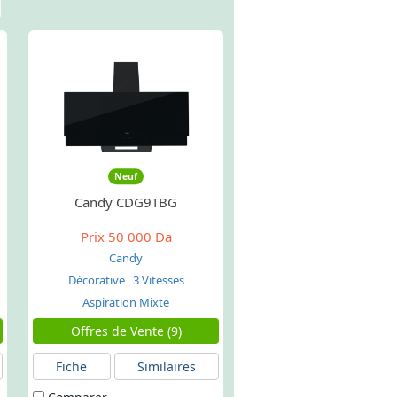
Neuf
Candy CDG9TBG
Prix
50 000 Da
Candy
Décorative
3 Vitesses
Aspiration Mixte
Offres de Vente (9)
Fiche
Similaires