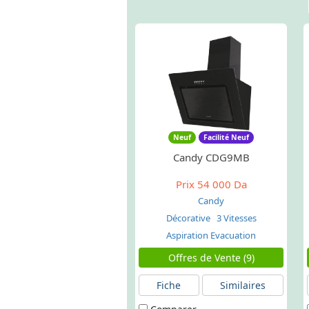
Neuf
Facilité Neuf
Candy CDG9MB
Prix
54 000 Da
Candy
Décorative
3 Vitesses
Aspiration Evacuation
Offres de Vente (9)
Fiche
Similaires