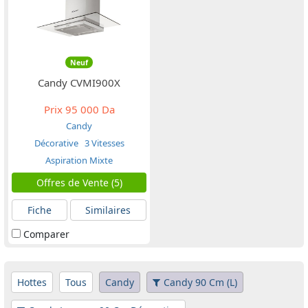
Neuf
Candy CVMI900X
Prix
95 000 Da
Candy
Décorative
3 Vitesses
Aspiration Mixte
Offres de Vente (5)
Fiche
Similaires
Comparer
Hottes
Tous
Candy
Candy 90 Cm (L)