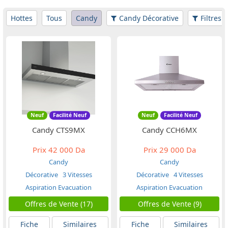
Hottes
Tous
Candy
Candy Décorative
Filtres
Neuf
Facilité Neuf
Neuf
Facilité Neuf
Candy CTS9MX
Candy CCH6MX
Prix
42 000 Da
Prix
29 000 Da
Candy
Candy
Décorative
3 Vitesses
Décorative
4 Vitesses
Aspiration Evacuation
Aspiration Evacuation
Offres de Vente (17)
Offres de Vente (9)
Fiche
Similaires
Fiche
Similaires