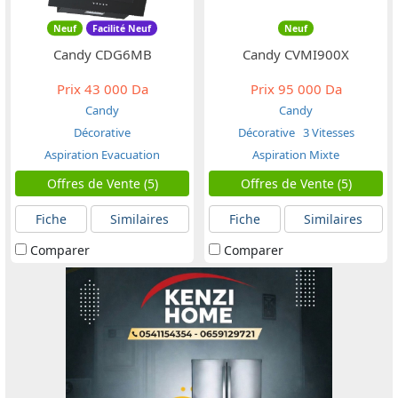
Neuf
Facilité Neuf
Neuf
Candy CDG6MB
Candy CVMI900X
Prix
43 000 Da
Prix
95 000 Da
Candy
Candy
Décorative
Décorative
3 Vitesses
Aspiration Evacuation
Aspiration Mixte
Offres de Vente (5)
Offres de Vente (5)
Fiche
Similaires
Fiche
Similaires
Comparer
Comparer