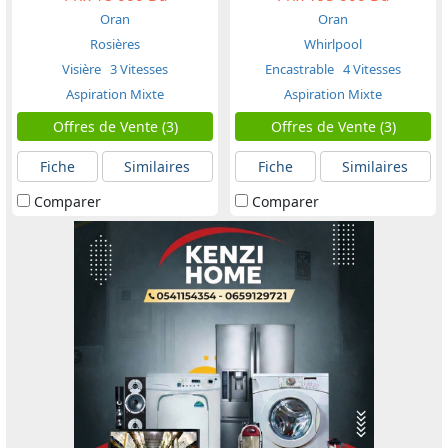
Oran
Oran
Rosières
Whirlpool
Visière
3 Vitesses
Encastrable
4 Vitesses
Aspiration Mixte
Aspiration Mixte
Offres de Vente (3)
Offres de Vente (3)
Fiche
Similaires
Fiche
Similaires
Comparer
Comparer