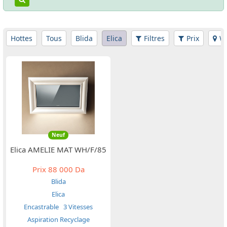
Hottes
Tous
Blida
Elica
Filtres
Prix
Wi
Neuf
Elica AMELIE MAT WH/F/85
Prix
88 000 Da
Blida
Elica
Encastrable
3 Vitesses
Aspiration Recyclage