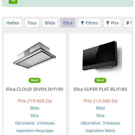
Hottes
Tous
Blida
Elica
Filtres
Prix
Wi
Neuf
Neuf
Elica CLOUD SEVEN IX/F/90
Elica SUPER PLAT BL/F/80
Prix
219 000 Da
Prix
213 000 Da
Blida
Blida
Elica
Elica
Décorative
3 Vitesses
Décorative
3 Vitesses
Aspiration Recyclage
Aspiration Mixte