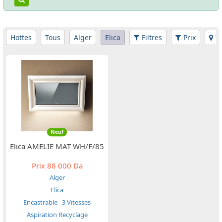
Hottes
Tous
Alger
Elica
Filtres
Prix
W
Neuf
Elica AMELIE MAT WH/F/85
Prix
88 000 Da
Alger
Elica
Encastrable
3 Vitesses
Aspiration Recyclage