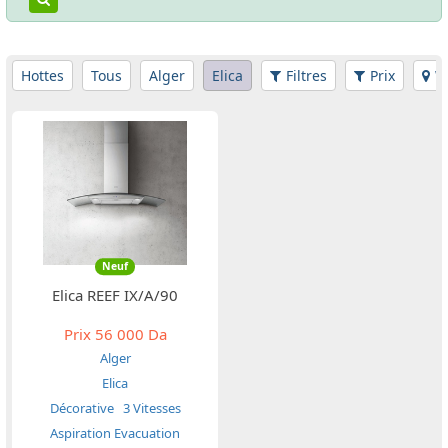
Hottes
Tous
Alger
Elica
Filtres
Prix
W
Neuf
Elica REEF IX/A/90
Prix
56 000 Da
Alger
Elica
Décorative
3 Vitesses
Aspiration Evacuation