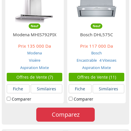
Neuf
Neuf
Modena MHIS792PIX
Bosch DHL575C
Prix
135 000 Da
Prix
117 000 Da
Modena
Bosch
Visière
Encastrable
4 Vitesses
Aspiration Mixte
Aspiration Mixte
Offres de Vente (7)
Offres de Vente (11)
Fiche
Similaires
Fiche
Similaires
Comparer
Comparer
Comparez