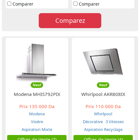
Comparer
Comparer
Comparez
Neuf
Neuf
Modena MHIS792PIX
Whirlpool AKR808IX
Prix
135 000 Da
Prix
110 000 Da
Modena
Whirlpool
Visière
Décorative
3 Vitesses
Aspiration Mixte
Aspiration Recyclage
Offres de Vente (7)
Offres de Vente (4)