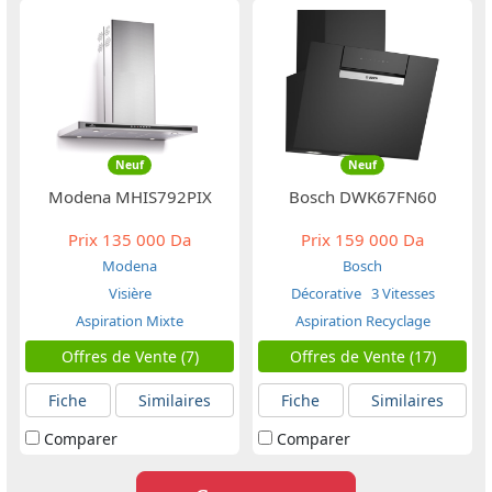
Neuf
Neuf
Modena MHIS792PIX
Bosch DWK67FN60
Prix
135 000 Da
Prix
159 000 Da
Modena
Bosch
Visière
Décorative
3 Vitesses
Aspiration Mixte
Aspiration Recyclage
Offres de Vente (7)
Offres de Vente (17)
Fiche
Similaires
Fiche
Similaires
Comparer
Comparer