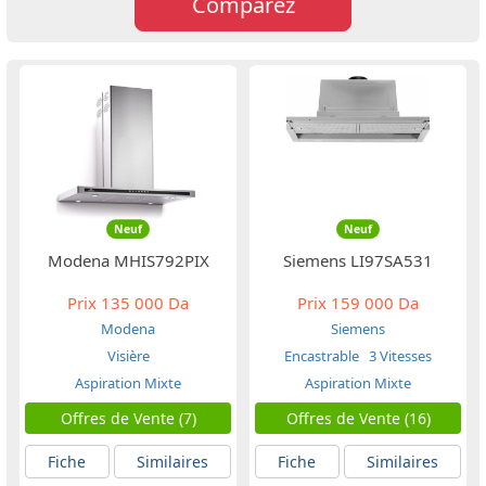
Comparez
Neuf
Neuf
Modena MHIS792PIX
Siemens LI97SA531
Prix
135 000 Da
Prix
159 000 Da
Modena
Siemens
Visière
Encastrable
3 Vitesses
Aspiration Mixte
Aspiration Mixte
Offres de Vente (7)
Offres de Vente (16)
Fiche
Similaires
Fiche
Similaires