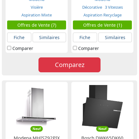
Visière
Décorative
3 Vitesses
Aspiration Mixte
Aspiration Recyclage
Offres de Vente (7)
Offres de Vente (1)
Fiche
Similaires
Fiche
Similaires
Comparer
Comparer
Comparez
Neuf
Neuf
Modena MHIS792PIX
Bosch DWK65DK60