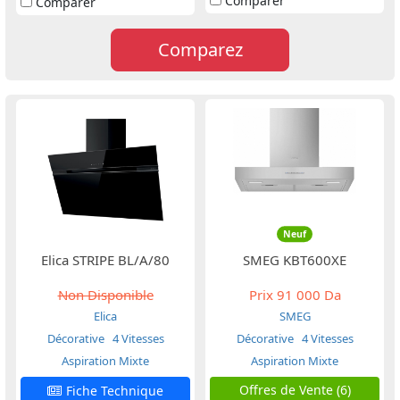
Comparer
Comparer
Comparez
Neuf
Elica STRIPE BL/A/80
SMEG KBT600XE
Non Disponible
Prix
91 000 Da
Elica
SMEG
Décorative
4 Vitesses
Décorative
4 Vitesses
Aspiration Mixte
Aspiration Mixte
Offres de Vente (6)
Fiche Technique