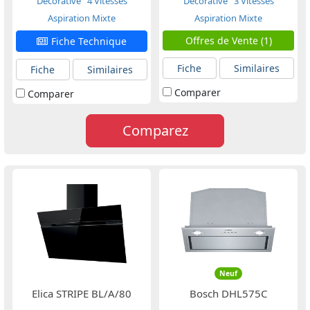
Décorative
4 Vitesses
Décorative
3 Vitesses
Aspiration Mixte
Aspiration Mixte
Offres de Vente (1)
Fiche Technique
Fiche
Similaires
Fiche
Similaires
Comparer
Comparer
Comparez
Neuf
Elica STRIPE BL/A/80
Bosch DHL575C