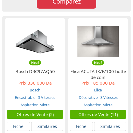
Comparez
Neuf
Neuf
Bosch DRC97AQ50
Elica ACUTA IX/F/100 hotte
de coin
Prix
330 000 Da
Prix
185 000 Da
Bosch
Elica
Encastrable
3 Vitesses
Décorative
3 Vitesses
Aspiration Mixte
Aspiration Mixte
Offres de Vente (5)
Offres de Vente (11)
Fiche
Similaires
Fiche
Similaires