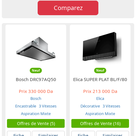
Comparez
Neuf
Neuf
Bosch DRC97AQ50
Elica SUPER PLAT BL/F/80
Prix
330 000 Da
Prix
213 000 Da
Bosch
Elica
Encastrable
3 Vitesses
Décorative
3 Vitesses
Aspiration Mixte
Aspiration Mixte
Offres de Vente (5)
Offres de Vente (16)
Fiche
Similaires
Fiche
Similaires