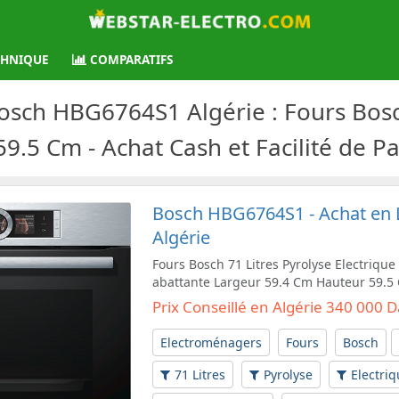
CHNIQUE
COMPARATIFS
Bosch HBG6764S1 Algérie : Fours Bosch
59.5 Cm - Achat Cash et Facilité de 
Bosch HBG6764S1 - Achat en L
Algérie
Fours Bosch 71 Litres Pyrolyse Electrique
abattante Largeur 59.4 Cm Hauteur 59.5
Prix Conseillé en Algérie 340 000 
Electroménagers
Fours
Bosch
71 Litres
Pyrolyse
Electri