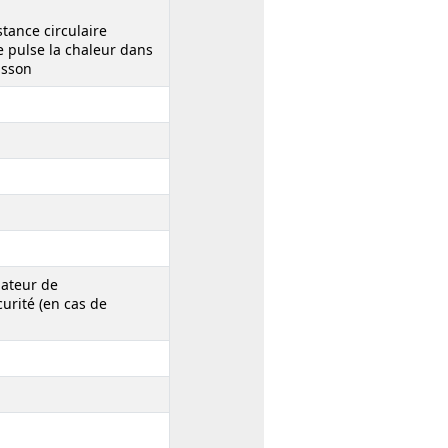
stance circulaire
e pulse la chaleur dans
isson
lateur de
urité (en cas de