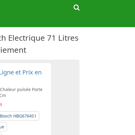
 Electrique 71 Litres
Paiement
igne et Prix en
 Chaleur pulsée Porte
 Cm
Da
Bosch HBG6764S1
que