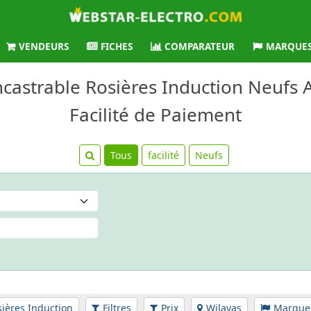
VENDEURS
FICHES
COMPARATEUR
MARQUE
ncastrable Rosières Induction Neufs A
Facilité de Paiement
Tous
facilité
Neufs
ières Induction
Filtres
Prix
Wilayas
Marque