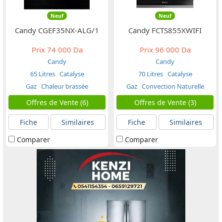
Neuf
Neuf
Candy CGEF35NX-ALG/1
Candy FCTS855XWIFI
Prix
74 000 Da
Prix
96 000 Da
Candy
Candy
65 Litres
Catalyse
70 Litres
Catalyse
Gaz
Chaleur brassée
Gaz
Convection Naturelle
Offres de Vente (6)
Offres de Vente (3)
Fiche
Similaires
Fiche
Similaires
Comparer
Comparer