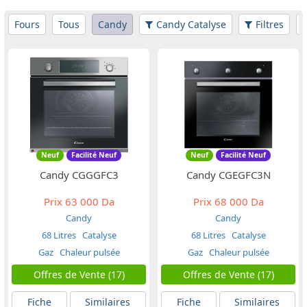
Fours
Tous
Candy
Candy Catalyse
Filtres
Neuf
Facilité Neuf
Neuf
Facilité Neuf
Candy CGGGFC3
Candy CGEGFC3N
Prix
63 000 Da
Prix
68 000 Da
Candy
Candy
68 Litres
Catalyse
68 Litres
Catalyse
Gaz
Chaleur pulsée
Gaz
Chaleur pulsée
Offres de Vente (17)
Offres de Vente (17)
Fiche
Similaires
Fiche
Similaires