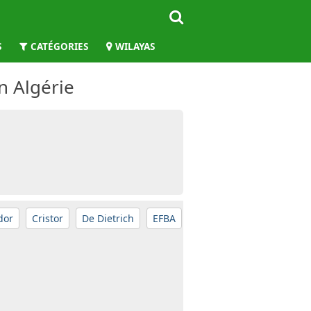
S
CATÉGORIES
WILAYAS
n Algérie
dor
Cristor
De Dietrich
EFBA
Extra
Géant
GLEM