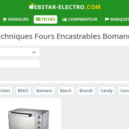
VENDEURS
FICHES
COMPARATEUR
MARQUE
echniques Fours Encastrables Boman
riston
BEKO
Bomann
Bosch
Brandt
Candy
Con