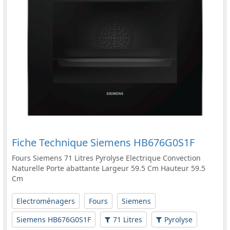
Fiche Technique Siemens HB676G0S1F
Fours Siemens 71 Litres Pyrolyse Electrique Convection
Naturelle Porte abattante Largeur 59.5 Cm Hauteur 59.5
Cm
Electroménagers
Fours
Siemens
Siemens HB676G0S1F
71 Litres
Pyrolyse