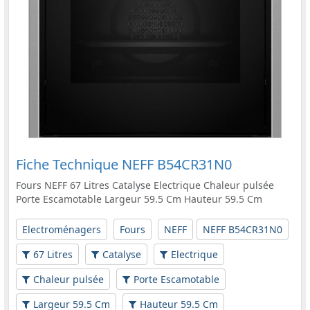
Fiche Technique NEFF B54CR31N0
Fours NEFF 67 Litres Catalyse Electrique Chaleur pulsée
Porte Escamotable Largeur 59.5 Cm Hauteur 59.5 Cm
Electroménagers
Fours
NEFF
NEFF B54CR31N0
67 Litres
Catalyse
Electrique
Chaleur pulsée
Porte Escamotable
Largeur 59.5 Cm
Hauteur 59.5 Cm