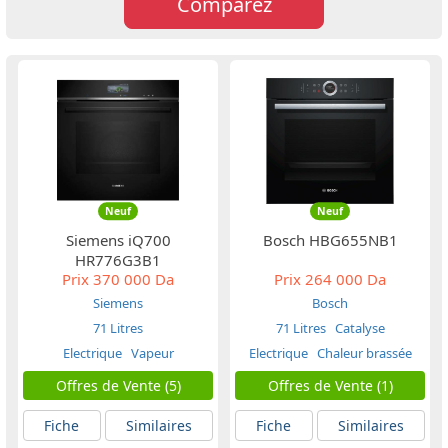
Comparez
Neuf
Neuf
Siemens iQ700
Bosch HBG655NB1
HR776G3B1
Prix
370 000 Da
Prix
264 000 Da
Siemens
Bosch
71 Litres
71 Litres
Catalyse
Electrique
Vapeur
Electrique
Chaleur brassée
Offres de Vente (5)
Offres de Vente (1)
Fiche
Similaires
Fiche
Similaires