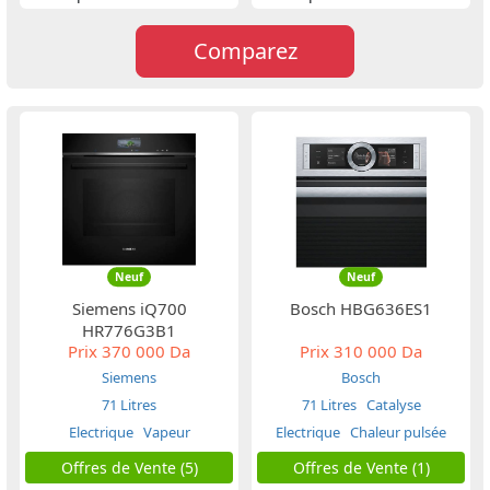
Comparez
Neuf
Neuf
Siemens iQ700
Bosch HBG636ES1
HR776G3B1
Prix
370 000 Da
Prix
310 000 Da
Siemens
Bosch
71 Litres
71 Litres
Catalyse
Electrique
Vapeur
Electrique
Chaleur pulsée
Offres de Vente (5)
Offres de Vente (1)