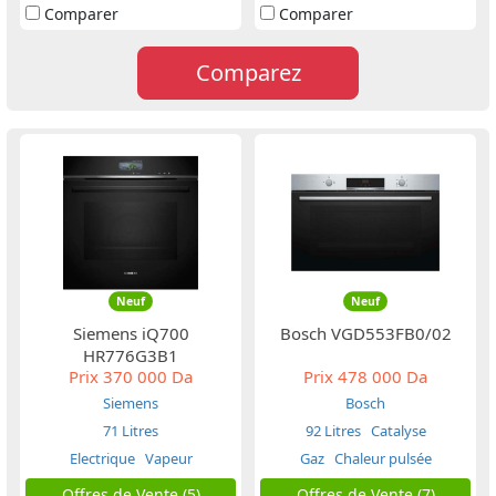
Comparer
Comparer
Comparez
Neuf
Neuf
Siemens iQ700
Bosch VGD553FB0/02
HR776G3B1
Prix
370 000 Da
Prix
478 000 Da
Siemens
Bosch
71 Litres
92 Litres
Catalyse
Electrique
Vapeur
Gaz
Chaleur pulsée
Offres de Vente (5)
Offres de Vente (7)