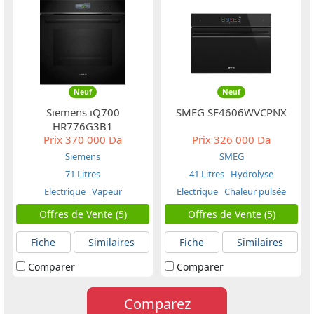
Neuf
Neuf
Siemens iQ700
SMEG SF4606WVCPNX
HR776G3B1
Prix
370 000 Da
Prix
326 000 Da
Siemens
SMEG
71 Litres
41 Litres
Hydrolyse
Electrique
Vapeur
Electrique
Chaleur pulsée
Offres de Vente (5)
Offres de Vente (5)
Fiche
Similaires
Fiche
Similaires
Comparer
Comparer
Comparez