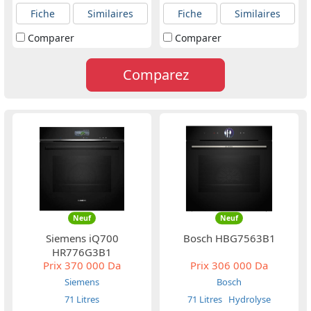
Fiche
Similaires
Fiche
Similaires
Comparer
Comparer
Comparez
Neuf
Neuf
Siemens iQ700
Bosch HBG7563B1
HR776G3B1
Prix
370 000 Da
Prix
306 000 Da
Siemens
Bosch
71 Litres
71 Litres
Hydrolyse