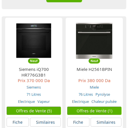
Neuf
Neuf
Siemens iQ700
Miele H2561BPIN
HR776G3B1
Prix
370 000 Da
Prix
380 000 Da
Siemens
Miele
71 Litres
76 Litres
Pyrolyse
Electrique
Vapeur
Electrique
Chaleur pulsée
Offres de Vente (5)
Offres de Vente (1)
Fiche
Similaires
Fiche
Similaires