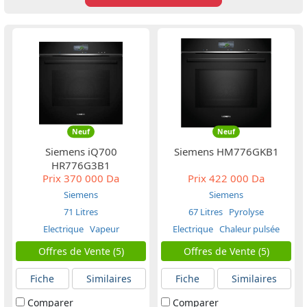
Neuf
Neuf
Siemens iQ700
Siemens HM776GKB1
HR776G3B1
Prix
370 000 Da
Prix
422 000 Da
Siemens
Siemens
71 Litres
67 Litres
Pyrolyse
Electrique
Vapeur
Electrique
Chaleur pulsée
Offres de Vente (5)
Offres de Vente (5)
Fiche
Similaires
Fiche
Similaires
Comparer
Comparer