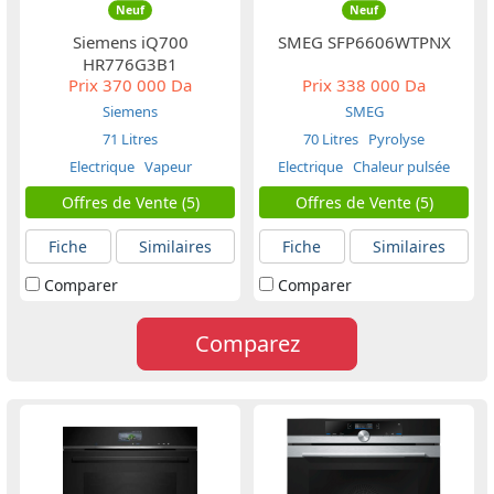
Neuf
Neuf
Siemens iQ700
SMEG SFP6606WTPNX
HR776G3B1
Prix
370 000 Da
Prix
338 000 Da
Siemens
SMEG
71 Litres
70 Litres
Pyrolyse
Electrique
Vapeur
Electrique
Chaleur pulsée
Offres de Vente (5)
Offres de Vente (5)
Fiche
Similaires
Fiche
Similaires
Comparer
Comparer
Comparez