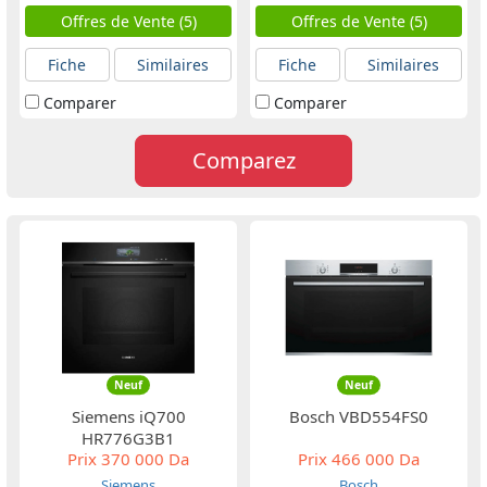
Offres de Vente (5)
Offres de Vente (5)
Fiche
Similaires
Fiche
Similaires
Comparer
Comparer
Comparez
Neuf
Neuf
Siemens iQ700
Bosch VBD554FS0
HR776G3B1
Prix
370 000 Da
Prix
466 000 Da
Siemens
Bosch