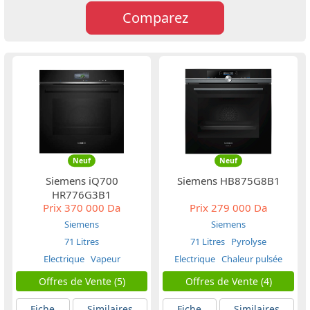
Comparez
Neuf
Neuf
Siemens iQ700
Siemens HB875G8B1
HR776G3B1
Prix
370 000 Da
Prix
279 000 Da
Siemens
Siemens
71 Litres
71 Litres
Pyrolyse
Electrique
Vapeur
Electrique
Chaleur pulsée
Offres de Vente (5)
Offres de Vente (4)
Fiche
Similaires
Fiche
Similaires