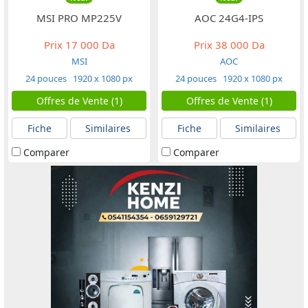
MSI PRO MP225V
AOC 24G4-IPS
Prix
17 000 Da
Prix
38 000 Da
MSI
AOC
24 pouces
1920 x 1080 px
24 pouces
1920 x 1080 px
Offres de Vente (1)
Offres de Vente (1)
Fiche
Similaires
Fiche
Similaires
Comparer
Comparer