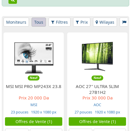
Moniteurs
Tous
Filtres
Prix
Wilayas
M
Neuf
Neuf
MSI MSI PRO MP243X 23.8
AOC 27″ ULTRA SLIM
27B1H2
Prix
20 000 Da
Prix
30 000 Da
MSI
AOC
23 pouces
1920 x 1080 px
27 pouces
1920 x 1080 px
Offres de Vente (1)
Offres de Vente (1)