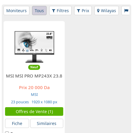
Moniteurs
Tous
Filtres
Prix
Wilayas
M
Neuf
MSI MSI PRO MP243X 23.8
Prix
20 000 Da
MSI
23 pouces
1920 x 1080 px
Offres de Vente (1)
Fiche
Similaires