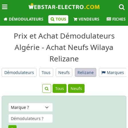
DÉMODULATEURS
TOUS
VENDEURS
FICHES
Prix et Achat Démodulateurs
Algérie - Achat Neufs Wilaya
Relizane
Démodulateurs
Tous
Neufs
Relizane
Marques
Tous
Neufs