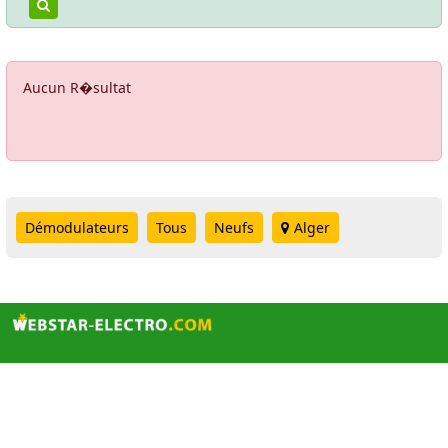
Aucun R�sultat
Démodulateurs
Tous
Neufs
Alger