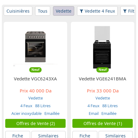
Cuisinières
Tous
Vedette
Vedette 4 Feux
Filtr
Neuf
Neuf
Vedette VGC6243XA
Vedette VGE6241BMA
Prix
40 000 Da
Prix
33 000 Da
Vedette
Vedette
4 Feux
88 Litres
4 Feux
88 Litres
Acier inoxydable
Emaillée
Email
Emaillée
Offres de Vente (2)
Offres de Vente (1)
Fiche
Similaires
Fiche
Similaires