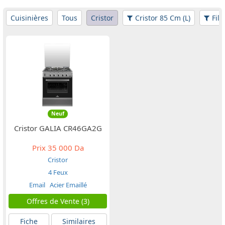
Cuisinières
Tous
Cristor
Cristor 85 Cm (L)
Filt
Neuf
Cristor GALIA CR46GA2G
Prix
35 000 Da
Cristor
4 Feux
Email
Acier Emaillé
Offres de Vente (3)
Fiche
Similaires