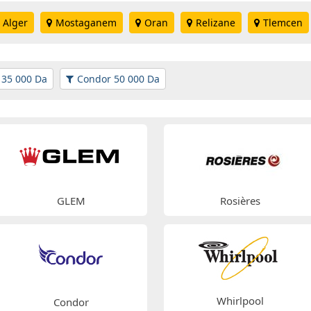
Alger
Mostaganem
Oran
Relizane
Tlemcen
 35 000 Da
Condor 50 000 Da
GLEM
Rosières
Whirlpool
Condor