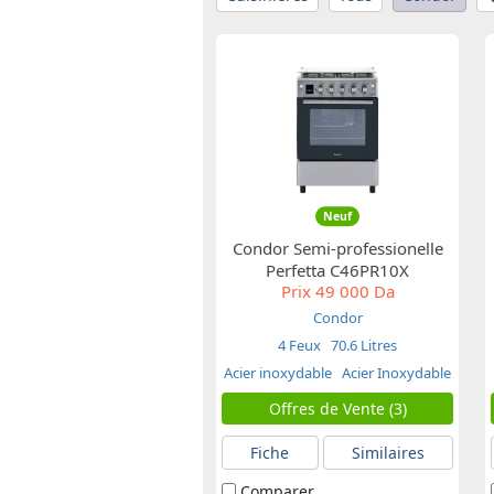
Neuf
Condor Semi-professionelle
Perfetta C46PR10X
Prix
49 000 Da
Condor
4 Feux
70.6 Litres
Acier inoxydable
Acier Inoxydable
inox
Offres de Vente (3)
Fiche
Similaires
Comparer