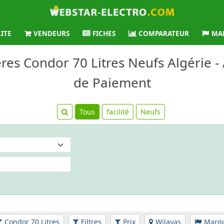
LITE
VENDEURS
FICHES
COMPARATEUR
MA
ères Condor 70 Litres Neufs Algérie - 
de Paiement
Tous
facilité
Neufs
Condor 70 Litres
Filtres
Prix
Wilayas
Marq