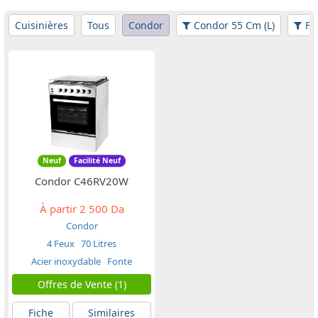
Cuisinières
Tous
Condor
Condor 55 Cm (L)
Fil
Neuf
Facilité Neuf
Condor C46RV20W
À partir
2 500 Da
Condor
4 Feux
70 Litres
Acier inoxydable
Fonte
Offres de Vente (1)
Fiche
Similaires