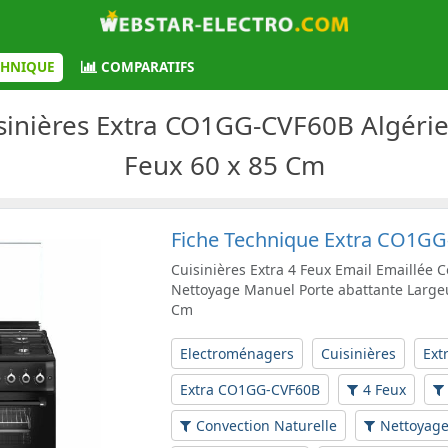
CHNIQUE
COMPARATIFS
sinières Extra CO1GG-CVF60B Algérie -
Feux 60 x 85 Cm
Fiche Technique Extra CO1G
Cuisinières Extra 4 Feux Email Emaillée 
Nettoyage Manuel Porte abattante Large
Cm
Electroménagers
Cuisinières
Ext
Extra CO1GG-CVF60B
4 Feux
Convection Naturelle
Nettoyag