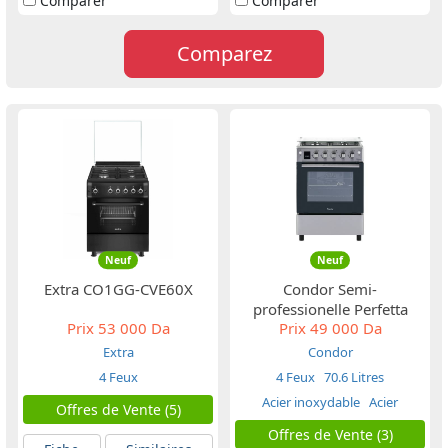
Comparer
Comparer
Comparez
Neuf
Neuf
Extra CO1GG-CVE60X
Condor Semi-
professionelle Perfetta
Prix
53 000 Da
Prix
49 000 Da
C46PR10X
Extra
Condor
4 Feux
4 Feux
70.6 Litres
Acier inoxydable
Acier
Offres de Vente (5)
Inoxydable inox
Offres de Vente (3)