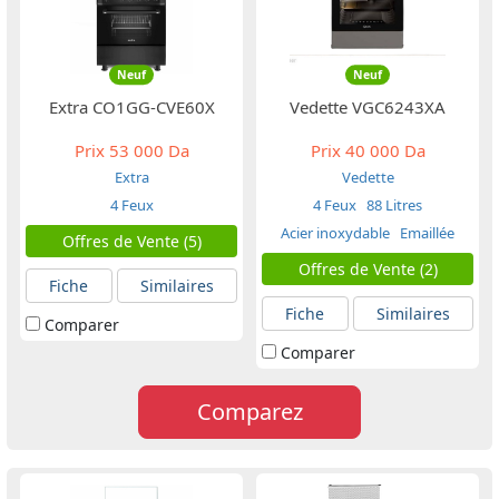
Neuf
Neuf
Extra CO1GG-CVE60X
Vedette VGC6243XA
Prix
53 000 Da
Prix
40 000 Da
Extra
Vedette
4 Feux
4 Feux
88 Litres
Acier inoxydable
Emaillée
Offres de Vente (5)
Offres de Vente (2)
Fiche
Similaires
Fiche
Similaires
Comparer
Comparer
Comparez