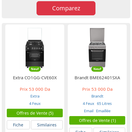
Comparez
Neuf
Neuf
Extra CO1GG-CVE60X
Brandt BME62401SXA
Prix
53 000 Da
Prix
53 000 Da
Extra
Brandt
4 Feux
4 Feux
65 Litres
Email
Emaillée
Offres de Vente (5)
Offres de Vente (1)
Fiche
Similaires