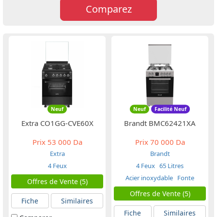
Comparez
Neuf
Neuf
Facilité Neuf
Extra CO1GG-CVE60X
Brandt BMC62421XA
Prix
53 000 Da
Prix
70 000 Da
Extra
Brandt
4 Feux
4 Feux
65 Litres
Acier inoxydable
Fonte
Offres de Vente (5)
Offres de Vente (5)
Fiche
Similaires
Fiche
Similaires