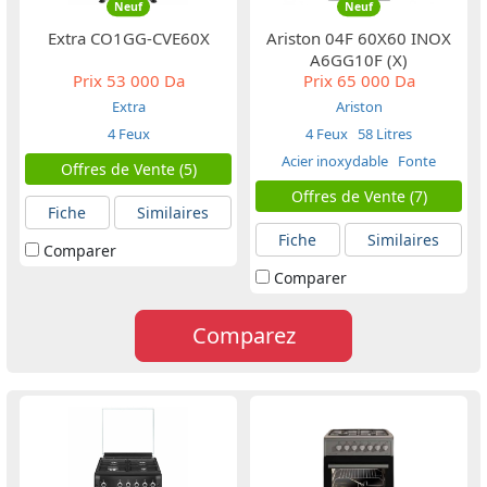
Neuf
Neuf
Extra CO1GG-CVE60X
Ariston 04F 60X60 INOX
A6GG10F (X)
Prix
53 000 Da
Prix
65 000 Da
Extra
Ariston
4 Feux
4 Feux
58 Litres
Acier inoxydable
Fonte
Offres de Vente (5)
Offres de Vente (7)
Fiche
Similaires
Fiche
Similaires
Comparer
Comparer
Comparez