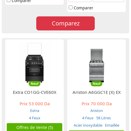
Comparer
Comparer
Comparez
Neuf
Neuf
Extra CO1GG-CVE60X
Ariston A6GGC1E (X) EX
Prix
53 000 Da
Prix
70 000 Da
Extra
Ariston
4 Feux
4 Feux
58 Litres
Acier inoxydable
Emaillée
Offres de Vente (5)