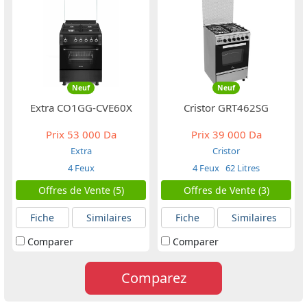
Neuf
Neuf
Extra CO1GG-CVE60X
Cristor GRT462SG
Prix
53 000 Da
Prix
39 000 Da
Extra
Cristor
4 Feux
4 Feux
62 Litres
Offres de Vente (5)
Offres de Vente (3)
Fiche
Similaires
Fiche
Similaires
Comparer
Comparer
Comparez