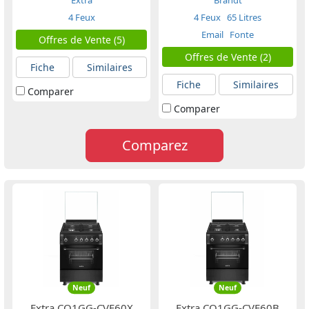
Extra
Brandt
4 Feux
4 Feux
65 Litres
Email
Fonte
Offres de Vente (5)
Offres de Vente (2)
Fiche
Similaires
Fiche
Similaires
Comparer
Comparer
Comparez
Neuf
Neuf
Extra CO1GG-CVE60X
Extra CO1GG-CVE60B