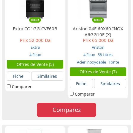
Neuf
Neuf
Extra CO1GG-CVE60B
Ariston 04F 60X60 INOX
A6GG10F (X)
Prix
52 000 Da
Prix
65 000 Da
Extra
Ariston
4 Feux
4 Feux
58 Litres
Acier inoxydable
Fonte
Offres de Vente (5)
Offres de Vente (7)
Fiche
Similaires
Fiche
Similaires
Comparer
Comparer
Comparez