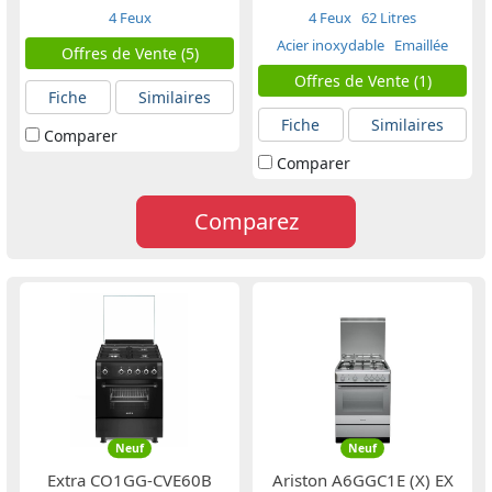
4 Feux
4 Feux
62 Litres
Acier inoxydable
Emaillée
Offres de Vente (5)
Offres de Vente (1)
Fiche
Similaires
Fiche
Similaires
Comparer
Comparer
Comparez
Neuf
Neuf
Extra CO1GG-CVE60B
Ariston A6GGC1E (X) EX