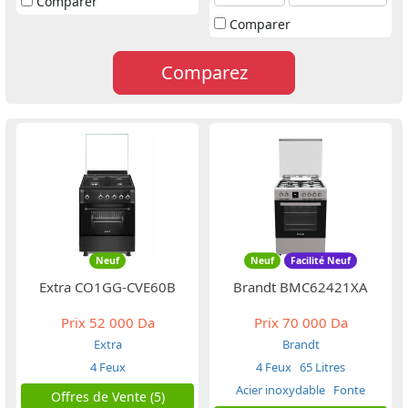
Comparer
Comparer
Comparez
Neuf
Neuf
Facilité Neuf
Extra CO1GG-CVE60B
Brandt BMC62421XA
Prix
52 000 Da
Prix
70 000 Da
Extra
Brandt
4 Feux
4 Feux
65 Litres
Acier inoxydable
Fonte
Offres de Vente (5)