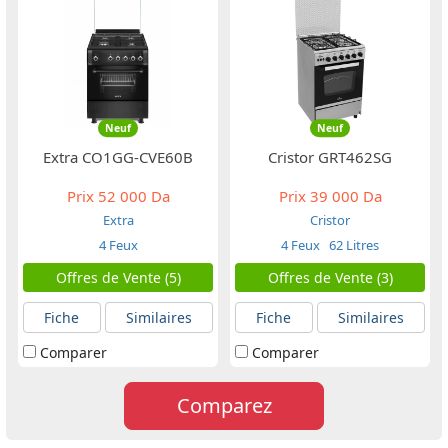
Neuf
Neuf
Extra CO1GG-CVE60B
Cristor GRT462SG
Prix
52 000 Da
Prix
39 000 Da
Extra
Cristor
4 Feux
4 Feux
62 Litres
Offres de Vente (5)
Offres de Vente (3)
Fiche
Similaires
Fiche
Similaires
Comparer
Comparer
Comparez