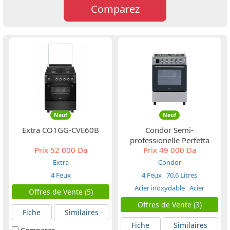
Comparez
Neuf
Neuf
Extra CO1GG-CVE60B
Condor Semi-
professionelle Perfetta
Prix
52 000 Da
Prix
49 000 Da
C46PR10X
Extra
Condor
4 Feux
4 Feux
70.6 Litres
Acier inoxydable
Acier
Offres de Vente (5)
Inoxydable inox
Offres de Vente (3)
Fiche
Similaires
Fiche
Similaires