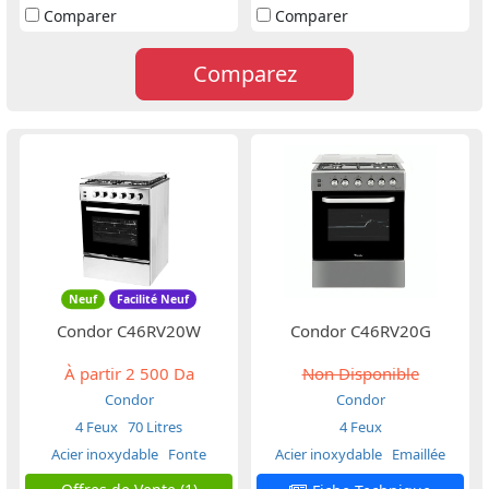
Comparer
Comparer
Comparez
Neuf
Facilité Neuf
Condor C46RV20W
Condor C46RV20G
À partir
2 500 Da
Non Disponible
Condor
Condor
4 Feux
70 Litres
4 Feux
Acier inoxydable
Fonte
Acier inoxydable
Emaillée