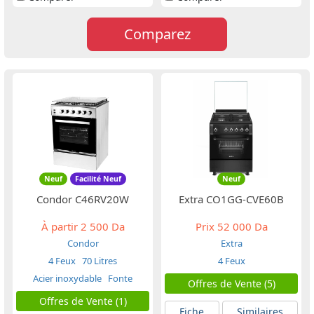
Comparez
Neuf
Facilité Neuf
Neuf
Condor C46RV20W
Extra CO1GG-CVE60B
À partir
2 500 Da
Prix
52 000 Da
Condor
Extra
4 Feux
70 Litres
4 Feux
Acier inoxydable
Fonte
Offres de Vente (5)
Offres de Vente (1)
Fiche
Similaires