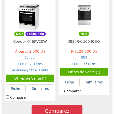
Neuf
Facilité Neuf
Neuf
Condor C46RV20W
IRIS IR-CU6040B-X
À partir
2 500 Da
Prix
29 000 Da
Condor
IRIS
4 Feux
70 Litres
4 Feux
66 Litres
Acier inoxydable
Fonte
Offres de Vente (1)
Offres de Vente (1)
Fiche
Similaires
Fiche
Similaires
Comparer
Comparer
Comparez