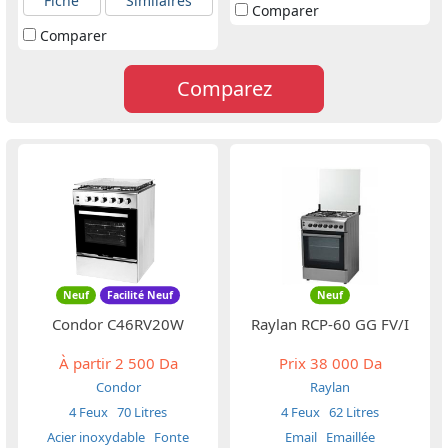
Fiche
Similaires
Comparer
Comparer
Comparez
Neuf
Facilité Neuf
Neuf
Condor C46RV20W
Raylan RCP-60 GG FV/I
À partir
2 500 Da
Prix
38 000 Da
Condor
Raylan
4 Feux
70 Litres
4 Feux
62 Litres
Acier inoxydable
Fonte
Email
Emaillée