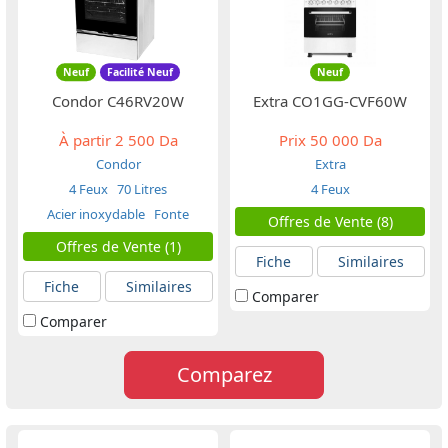
Neuf
Facilité Neuf
Neuf
Condor C46RV20W
Extra CO1GG-CVF60W
À partir
2 500 Da
Prix
50 000 Da
Condor
Extra
4 Feux
70 Litres
4 Feux
Acier inoxydable
Fonte
Offres de Vente (8)
Offres de Vente (1)
Fiche
Similaires
Fiche
Similaires
Comparer
Comparer
Comparez