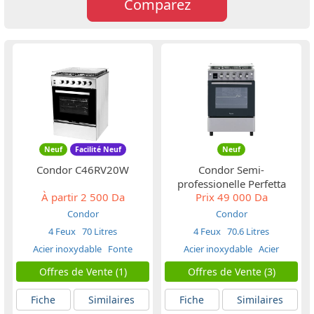
Comparez
Neuf
Facilité Neuf
Neuf
Condor C46RV20W
Condor Semi-
professionelle Perfetta
À partir
2 500 Da
Prix
49 000 Da
C46PR10X
Condor
Condor
4 Feux
70 Litres
4 Feux
70.6 Litres
Acier inoxydable
Fonte
Acier inoxydable
Acier
Inoxydable inox
Offres de Vente (1)
Offres de Vente (3)
Fiche
Similaires
Fiche
Similaires