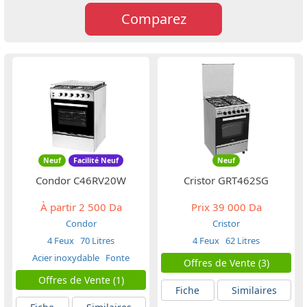
Comparez
Neuf
Facilité Neuf
Neuf
Condor C46RV20W
Cristor GRT462SG
À partir
2 500 Da
Prix
39 000 Da
Condor
Cristor
4 Feux
70 Litres
4 Feux
62 Litres
Acier inoxydable
Fonte
Offres de Vente (3)
Offres de Vente (1)
Fiche
Similaires