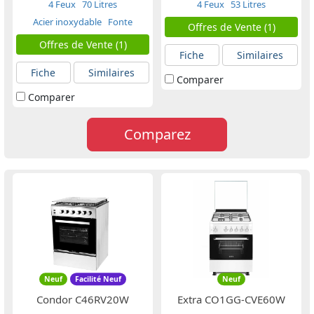
4 Feux
70 Litres
4 Feux
53 Litres
Acier inoxydable
Fonte
Offres de Vente (1)
Offres de Vente (1)
Fiche
Similaires
Fiche
Similaires
Comparer
Comparer
Comparez
Neuf
Facilité Neuf
Neuf
Condor C46RV20W
Extra CO1GG-CVE60W