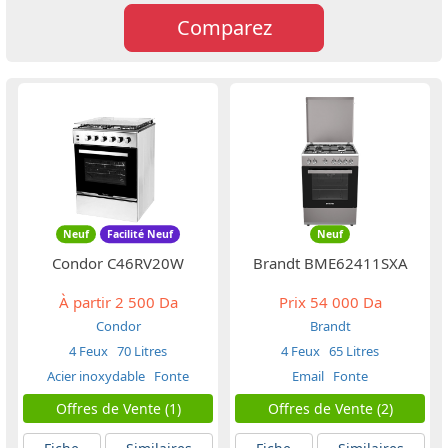
Comparez
Neuf
Facilité Neuf
Neuf
Condor C46RV20W
Brandt BME62411SXA
À partir
2 500 Da
Prix
54 000 Da
Condor
Brandt
4 Feux
70 Litres
4 Feux
65 Litres
Acier inoxydable
Fonte
Email
Fonte
Offres de Vente (1)
Offres de Vente (2)