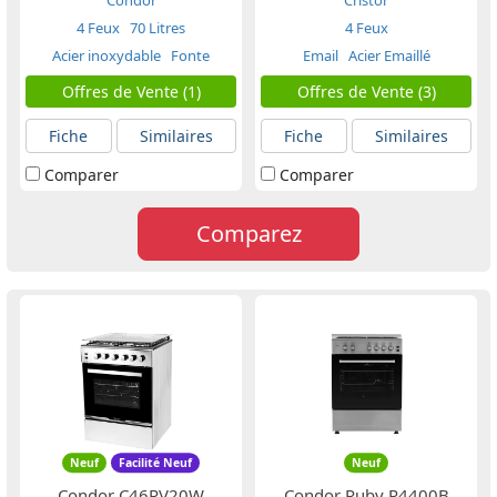
Condor
Cristor
4 Feux
70 Litres
4 Feux
Acier inoxydable
Fonte
Email
Acier Emaillé
Offres de Vente (1)
Offres de Vente (3)
Fiche
Similaires
Fiche
Similaires
Comparer
Comparer
Comparez
Neuf
Facilité Neuf
Neuf
Condor C46RV20W
Condor Ruby R4400B