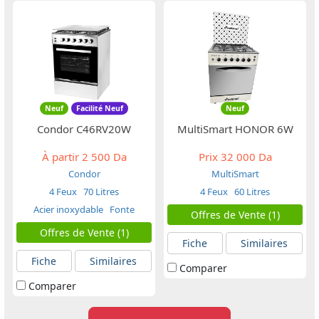
Neuf
Facilité Neuf
Neuf
Condor C46RV20W
MultiSmart HONOR 6W
À partir
2 500 Da
Prix
32 000 Da
Condor
MultiSmart
4 Feux
70 Litres
4 Feux
60 Litres
Acier inoxydable
Fonte
Offres de Vente (1)
Offres de Vente (1)
Fiche
Similaires
Fiche
Similaires
Comparer
Comparer