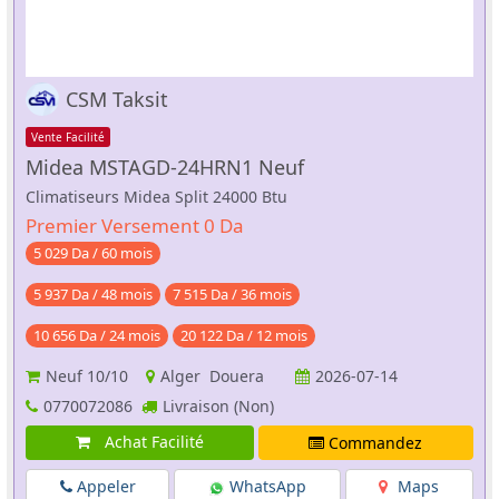
CSM Taksit
Vente Facilité
Midea MSTAGD-24HRN1 Neuf
Climatiseurs Midea Split 24000 Btu
Premier Versement 0 Da
5 029 Da / 60 mois
5 937 Da / 48 mois
7 515 Da / 36 mois
10 656 Da / 24 mois
20 122 Da / 12 mois
Neuf
10/10
Alger Douera
2026-07-14
0770072086
Livraison (Non)
Achat Facilité
Commandez
Appeler
WhatsApp
Maps