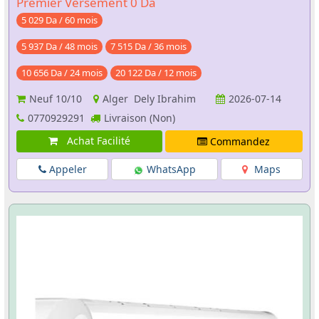
Premier Versement 0 Da
5 029 Da / 60 mois
5 937 Da / 48 mois
7 515 Da / 36 mois
10 656 Da / 24 mois
20 122 Da / 12 mois
Neuf
10/10
Alger Dely Ibrahim
2026-07-14
0770929291
Livraison (Non)
Achat Facilité
Commandez
Appeler
WhatsApp
Maps