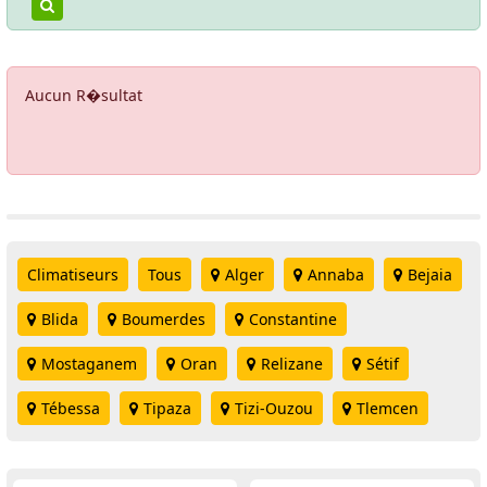
Aucun R�sultat
Climatiseurs
Tous
Alger
Annaba
Bejaia
Blida
Boumerdes
Constantine
Mostaganem
Oran
Relizane
Sétif
Tébessa
Tipaza
Tizi-Ouzou
Tlemcen