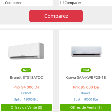
Comparer
Comparer
Comparez
Neuf
Neuf
Brandt BTS18ATQC
Kiowa SAA-KWBP23-18
Prix
94 000 Da
Prix
95 000 Da
Brandt
Kiowa
Split
18000 Btu
Split
18000 Btu
Offres de Vente (8)
Offres de Vente (3)