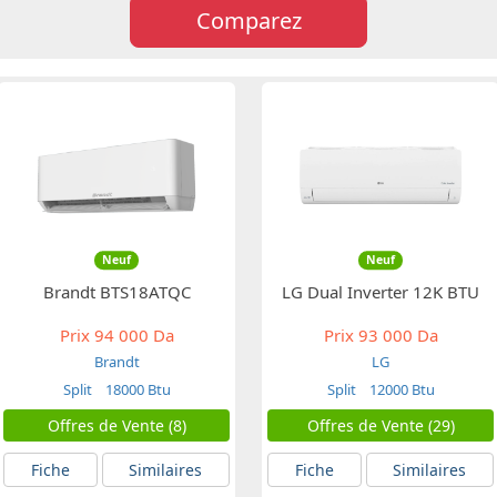
Comparez
Neuf
Neuf
Brandt BTS18ATQC
LG Dual Inverter 12K BTU
Prix
94 000 Da
Prix
93 000 Da
Brandt
LG
Split
18000 Btu
Split
12000 Btu
Offres de Vente (8)
Offres de Vente (29)
Fiche
Similaires
Fiche
Similaires