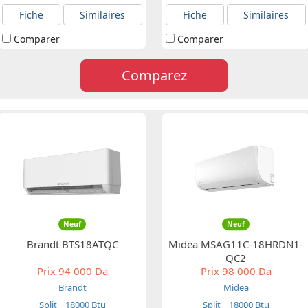
Fiche
Similaires
Fiche
Similaires
Comparer
Comparer
Comparez
Neuf
Neuf
Brandt BTS18ATQC
Midea MSAG11C-18HRDN1-
QC2
Prix
94 000 Da
Prix
98 000 Da
Brandt
Midea
Split
18000 Btu
Split
18000 Btu