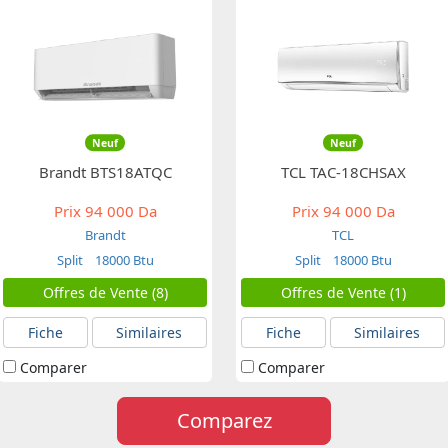
Neuf
Neuf
Brandt BTS18ATQC
TCL TAC-18CHSAX
Prix
94 000 Da
Prix
94 000 Da
Brandt
TCL
Split
18000 Btu
Split
18000 Btu
Offres de Vente (8)
Offres de Vente (1)
Fiche
Similaires
Fiche
Similaires
Comparer
Comparer
Comparez