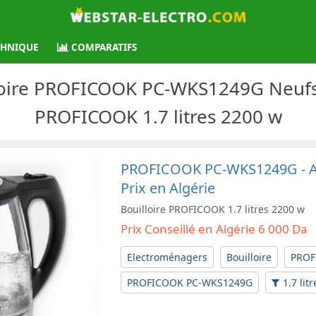
CHNIQUE
COMPARATIFS
lloire PROFICOOK PC-WKS1249G Neufs A
PROFICOOK 1.7 litres 2200 w
PROFICOOK PC-WKS1249G - Ac
Prix en Algérie
Bouilloire PROFICOOK 1.7 litres 2200 w
Prix Conseillé en Algérie 6 000 Da
Electroménagers
Bouilloire
PROF
PROFICOOK PC-WKS1249G
1.7 litr