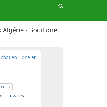
lgérie - Bouilloire
hat en Ligne et
ICOOK
es
2200 w