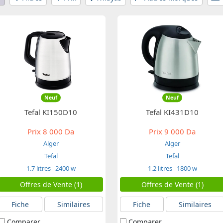
Neuf
Neuf
Tefal KI150D10
Tefal KI431D10
Prix
8 000 Da
Prix
9 000 Da
Alger
Alger
Tefal
Tefal
1.7 litres
2400 w
1.2 litres
1800 w
Offres de Vente (1)
Offres de Vente (1)
Fiche
Similaires
Fiche
Similaires
Comparer
Comparer