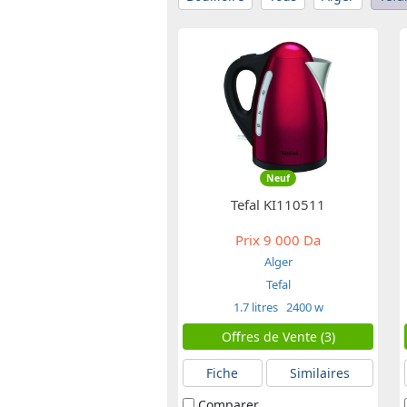
Neuf
Tefal KI110511
Prix
9 000 Da
Alger
Tefal
1.7 litres
2400 w
Offres de Vente (3)
Fiche
Similaires
Comparer