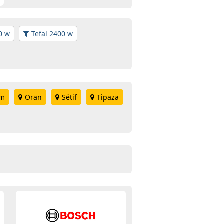
0 w
Tefal 2400 w
em
Oran
Sétif
Tipaza