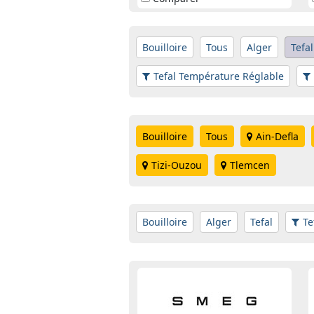
Bouilloire
Tous
Alger
Tefal
Tefal Température Réglable
Bouilloire
Tous
Ain-Defla
Tizi-Ouzou
Tlemcen
Bouilloire
Alger
Tefal
Te