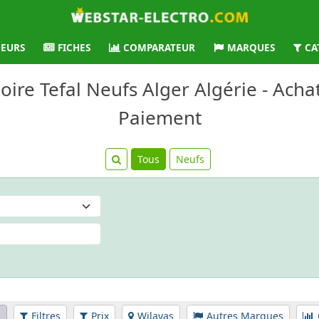
EURS
FICHES
COMPARATEUR
MARQUES
CA
loire Tefal Neufs Alger Algérie - Achat
Paiement
Tous
Neufs
l
Filtres
Prix
Wilayas
Autres Marques