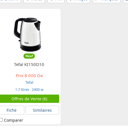
Neuf
Tefal KI150D10
Prix
8 000 Da
Tefal
1.7 litres
2400 w
Offres de Vente (6)
Fiche
Similaires
Comparer