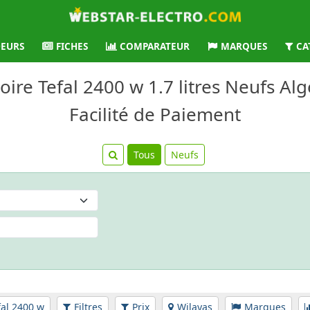
EURS
FICHES
COMPARATEUR
MARQUES
CA
loire Tefal 2400 w 1.7 litres Neufs Alg
Facilité de Paiement
Tous
Neufs
fal 2400 w
Filtres
Prix
Wilayas
Marques