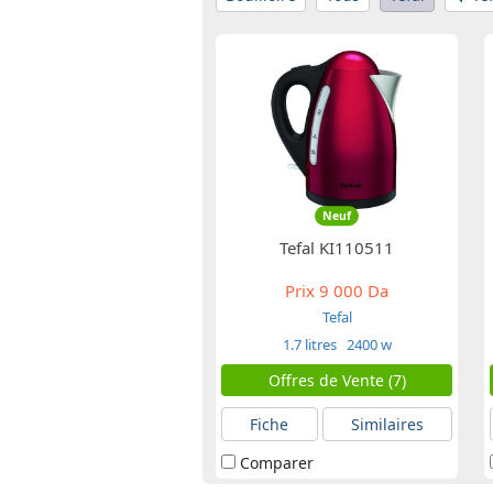
Neuf
Tefal KI110511
Prix
9 000 Da
Tefal
1.7 litres
2400 w
Offres de Vente (7)
Fiche
Similaires
Comparer