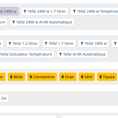
al 2400 w
Tefal 2400 w 1.7 litres
Tefal 2400 w Températ
ure
Tefal 2400 w Arrêt Automatique
s
Tefal 1.2 litres
Tefal 1.7 litres
Tefal 1800 w
Tefal Indicateur Température
Tefal Arrêt Automatique
er
Blida
Constantine
Oran
Sétif
Tipaza
0 Da