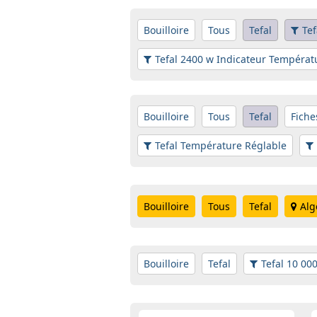
Bouilloire
Tous
Tefal
Tef
Tefal 2400 w Indicateur Températ
Bouilloire
Tous
Tefal
Fiche
Tefal Température Réglable
Bouilloire
Tous
Tefal
Alg
Bouilloire
Tefal
Tefal 10 00