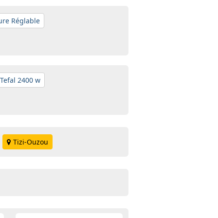
ure Réglable
Tefal 2400 w
Tizi-Ouzou