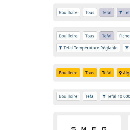
Bouilloire
Tous
Tefal
Tef
Bouilloire
Tous
Tefal
Fiche
Tefal Température Réglable
Bouilloire
Tous
Tefal
Alg
Bouilloire
Tefal
Tefal 10 00