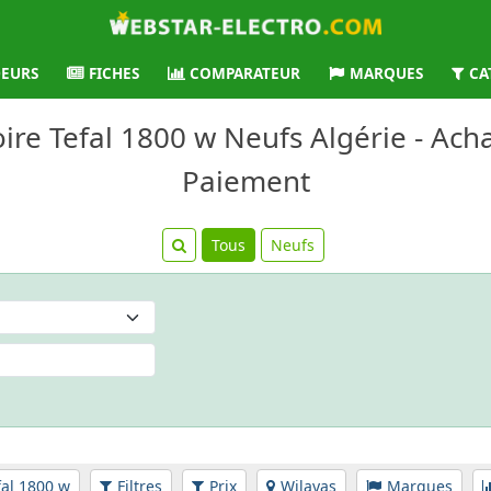
EURS
FICHES
COMPARATEUR
MARQUES
CA
oire Tefal 1800 w Neufs Algérie - Acha
Paiement
Tous
Neufs
fal 1800 w
Filtres
Prix
Wilayas
Marques