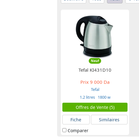
Neuf
Tefal KI431D10
Prix
9 000 Da
Tefal
1.2 litres
1800 w
Offres de Vente (5)
Fiche
Similaires
Comparer