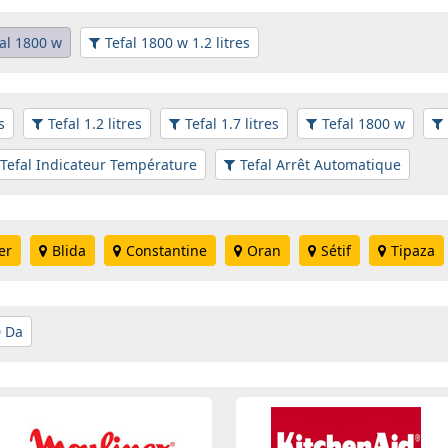
al 1800 w
Tefal 1800 w 1.2 litres
s
Tefal 1.2 litres
Tefal 1.7 litres
Tefal 1800 w
Tefal Indicateur Température
Tefal Arrêt Automatique
er
Blida
Constantine
Oran
Sétif
Tipaza
0 Da