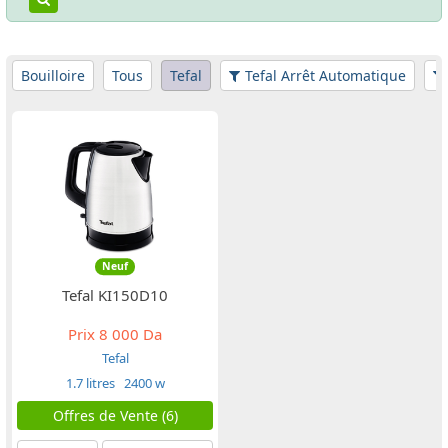
Bouilloire
Tous
Tefal
Tefal Arrêt Automatique
Neuf
Tefal KI150D10
Prix
8 000 Da
Tefal
1.7 litres
2400 w
Offres de Vente (6)