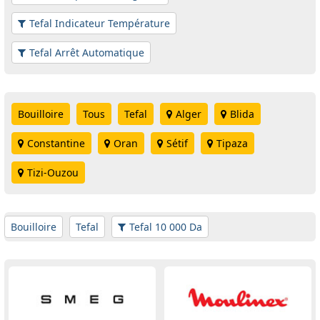
Tefal Indicateur Température
Tefal Arrêt Automatique
Bouilloire
Tous
Tefal
Alger
Blida
Constantine
Oran
Sétif
Tipaza
Tizi-Ouzou
Bouilloire
Tefal
Tefal 10 000 Da